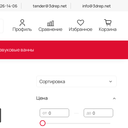
426-14-06
tender@3drep.net
info@3drep.net
Профиль
Сравнение
Избранное
Корзина
звуковые ванны
Цена
—
от
до