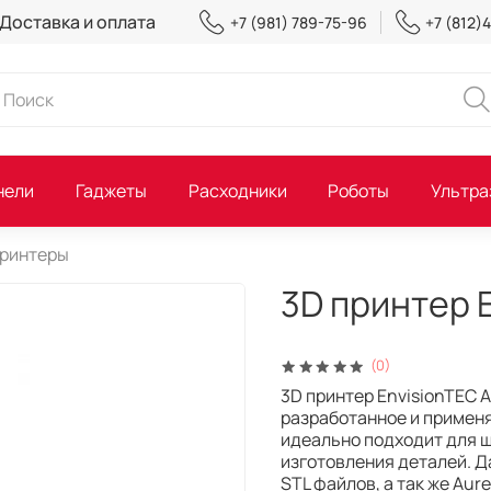
Доставка и оплата
+7 (981) 789-75-96
+7 (812)
нели
Гаджеты
Расходники
Роботы
Ультра
принтеры
3D принтер E
(0)
3D принтер EnvisionTEC 
разработанное и применя
идеально подходит для ш
изготовления деталей. 
STL файлов, а так же Au