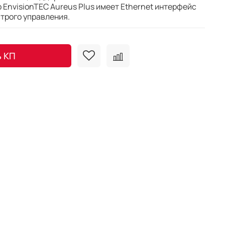
 EnvisionTEC Aureus Plus имеет Ethernet интерфейс
строго управления.
ь КП