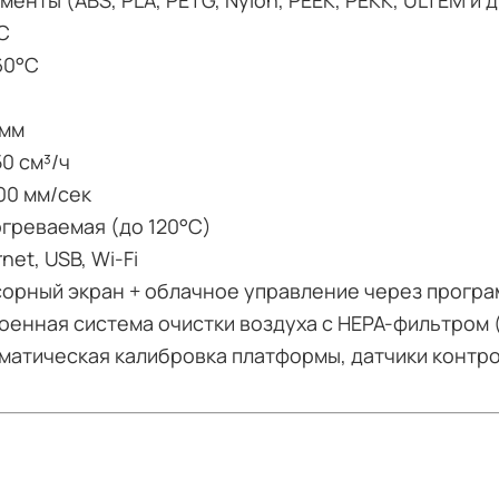
менты (ABS, PLA, PETG, Nylon, PEEK, PEKK, ULTEM и д
C
60°C
 мм
50 см³/ч
00 мм/сек
греваемая (до 120°C)
net, USB, Wi-Fi
орный экран + облачное управление через прогр
оенная система очистки воздуха с HEPA-фильтром
матическая калибровка платформы, датчики контр