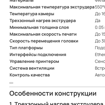
Материалы
Фила
Максимальная температура экструдера
550°
Температура камеры
До 1
Трехзонный нагрев экструдера
Да
Минимальная толщина слоя
0.05
Максимальная скорость печати
До 1
Скорость перемещения головки
До 3
Тип платформы
Подо
Интерфейсы подключения
Ether
Управление принтером
Сенс
Система вентиляции
Встр
Контроль качества
Авто
Особенности конструкции
1.
Трехзонный нагрев экструдера