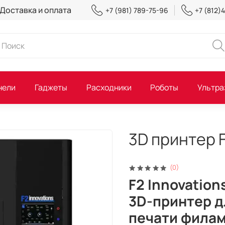
Доставка и оплата
+7 (981) 789-75-96
+7 (812)
нели
Гаджеты
Расходники
Роботы
Ультра
3D принтер F
(0)
F2 Innovatio
3D-принтер 
печати фила