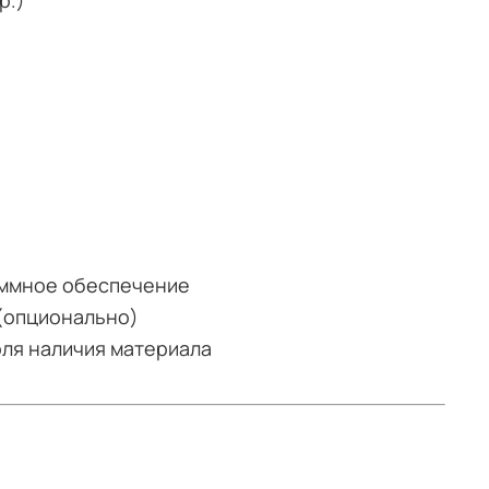
р.)
аммное обеспечение
 (опционально)
оля наличия материала