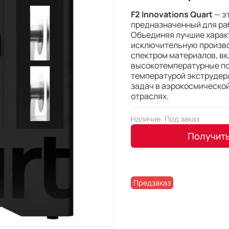
F2 Innovations Quart
— э
предназначенный для ра
Объединяя лучшие характ
исключительную произво
спектром материалов, в
высокотемпературные пол
температурой экструдера
задач в аэрокосмической
отраслях.
Наличие:
Под заказ
Получит
Предзаказ