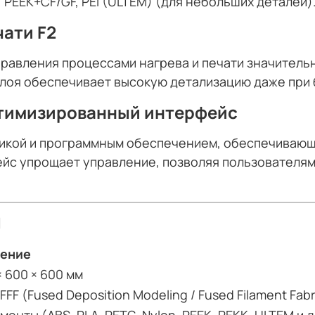
, PEEK+CF/GF, PEI (ULTEM) (для небольших деталей)
ати F2
авления процессами нагрева и печати значительн
лоя обеспечивает высокую детализацию даже при 
птимизированный интерфейс
икой и программным обеспечением, обеспечивающ
йс упрощает управление, позволяя пользователям
и
чение
× 600 × 600 мм
FFF (Fused Deposition Modeling / Fused Filament Fabr