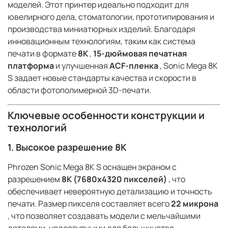
моделей. Этот принтер идеально подходит для
ювелирного дела, стоматологии, прототипирования и
производства миниатюрных изделий. Благодаря
инновационным технологиям, таким как система
печати в формате
8K
,
15-дюймовая печатная
платформа
и улучшенная
ACF-пленка
, Sonic Mega 8K
S задает новые стандарты качества и скорости в
области фотополимерной 3D-печати.
Ключевые особенности конструкции и
технологий
1. Высокое разрешение 8K
Phrozen Sonic Mega 8K S оснащен экраном с
разрешением
8K (7680x4320 пикселей)
, что
обеспечивает невероятную детализацию и точность
печати. Размер пикселя составляет всего
22 микрона
, что позволяет создавать модели с мельчайшими
деталями, недоступными для большинства