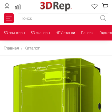
3D принтеры
3D сканеры
ЧПУ станки
Панели
Гаджет
Главная
Каталог