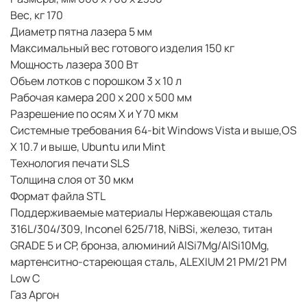
Вес, кг 170
Диаметр пятна лазера 5 мм
Максимальный вес готового изделия 150 кг
Мощность лазера 300 Вт
Объем лотков с порошком 3 x 10 л
Рабочая камера 200 x 200 x 500 мм
Разрешение по осям X и Y 70 мкм
Системные требования 64-bit Windows Vista и выше,OS
X 10.7 и выше, Ubuntu или Mint
Технология печати SLS
Толщина слоя от 30 мкм
Формат файла STL
Поддерживаемые материалы Нержавеющая сталь
316L/304/309, Inconel 625/718, NiBSi, железо, титан
GRADE 5 и CP, бронза, алюминий AlSi7Mg/AlSi10Mg,
мартенситно-стареющая сталь, ALEXIUM 21 PM/21 PM
Low C
Газ Аргон