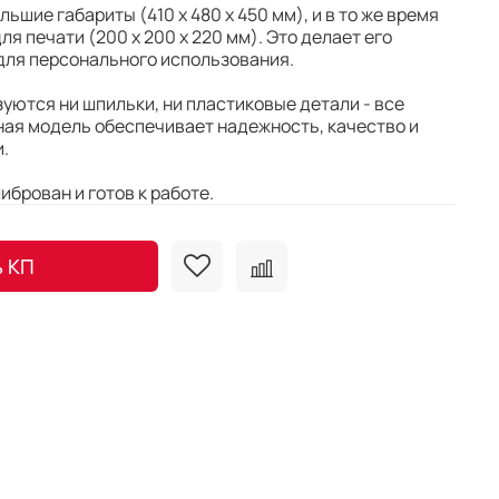
ольшие габариты (410 х 480 х 450 мм), и в то же время
 печати (200 x 200 x 220 мм). Это делает его
ля персонального использования.
зуются ни шпильки, ни пластиковые детали - все
ная модель обеспечивает надежность, качество и
.
брован и готов к работе.
ь КП