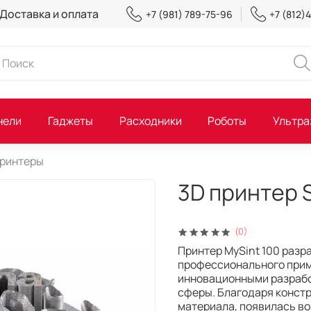
Доставка и оплата
+7 (981) 789-75-96
+7 (812)
нели
Гаджеты
Расходники
Роботы
Ультра
принтеры
3D принтер 
(0)
Принтер MySint 100 разр
профессионального прим
инновационными разрабо
сферы. Благодаря констр
материала, появилась во