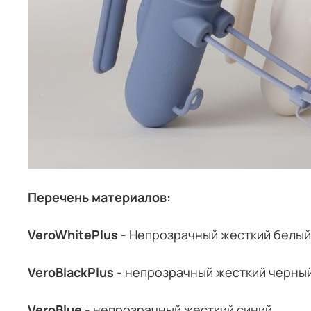
Перечень материалов:
VeroWhitePlus
- Непрозрачный жесткий белый
VeroBlackPlus
- непрозрачный жесткий черны
VeroBlue
- непрозрачный жесткий синий