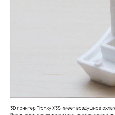
3D принтер Tronxy X3S имеет воздушное охлаж
Воздушное охлаждение улучшает качество печ