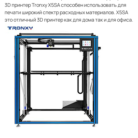
3D принтер Tronxy X5SA способен использовать для
печати широкий спектр расходных материалов. X5SA
это отличный 3D принтер как для дома так и для офиса.