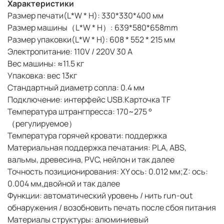
Характеристики
Размер печати(L*W * H): 330*330*400 мм
Размер машины（L*W * H）: 639*580*658mm
Размер упаковки(L*W * H): 608 * 552 * 215 мм
Электропитание: 110V / 220V 30 A
Вес машины: ≈11.5 кг
Упаковка: вес 13кг
Стандартный диаметр сопла: 0.4 мм
Подключение: интерфейс USB.Карточка TF
Температура штрангпресса: 170~275 °
（регулируемое）
Температура горячей кровати: поддержка
Материальная поддержка печатания: PLA, ABS,
вальмы, древесина, PVC, нейлон и так далее
Точность позиционирования: XY ось: 0.012 мм;Z: ось:
0.004 мм,двойной и так далее
Функции: автоматический уровень / нить run-out
обнаружения / возобновить печать после сбоя питания
Материалы структуры: алюминиевый