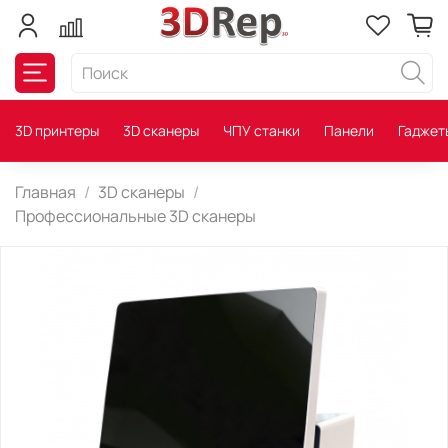
3D принтеры
3D сканеры
ЧПУ станки
Панели
Гаджет
Главная
3D сканеры
Профессиональные 3D сканеры