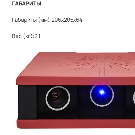
ГАБАРИТЫ
Габариты (мм):206x205x64
Вес (кг):2.1