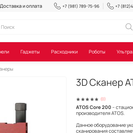
Доставка и оплата
+7 (981) 789-75-96
+7 (812)
нели
Гаджеты
Расходники
Роботы
Ультра
канеры
3D Сканер A
(0)
ATOS Core 200
– стацио
производителя ATOS.
Данное оборудование ук
сканирования составляет