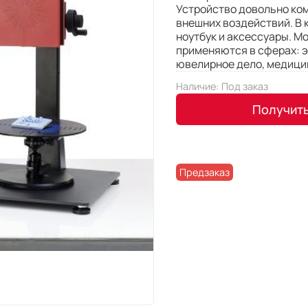
Устройство довольно ком
внешних воздействий. В
ноутбук и аксессуары. М
применяются в сферах: э
ювелирное дело, медици
Наличие:
Под заказ
Получит
Предзаказ