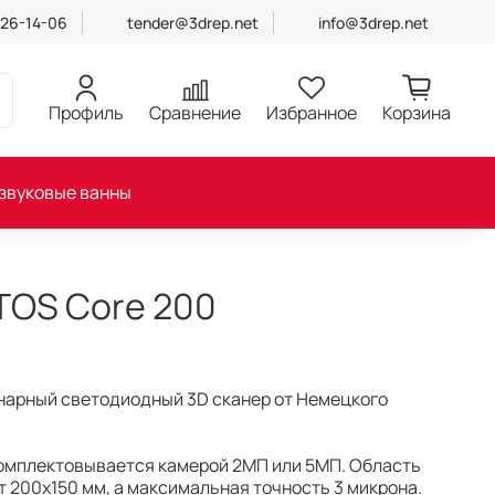
426-14-06
tender@3drep.net
info@3drep.net
Профиль
Сравнение
Избранное
Корзина
звуковые ванны
TOS Core 200
нарный светодиодный 3D сканер от Немецкого
омплектовывается камерой 2МП или 5МП. Область
 200x150 мм, а максимальная точность 3 микрона.