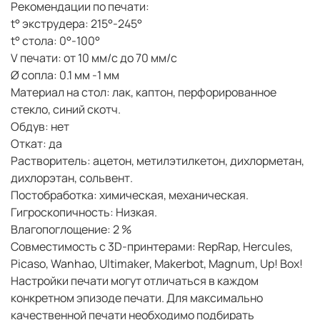
Рекомендации по печати:
t° экструдера: 215°-245°
t° стола: 0°-100°
V печати: от 10 мм/с до 70 мм/с
Ø сопла: 0.1 мм -1 мм
Материал на стол: лак, каптон, перфорированное
стекло, синий скотч.
Обдув: нет
Откат: да
Растворитель: ацетон, метилэтилкетон, дихлорметан,
дихлорэтан, сольвент.
Постобработка: химическая, механическая.
Гигроскопичность: Низкая.
Влагопоглощение: 2 %
Совместимость с 3D-принтерами: RepRap, Hercules,
Picaso, Wanhao, Ultimaker, Makerbot, Magnum, Up! Box!
Настройки печати могут отличаться в каждом
конкретном эпизоде печати. Для максимально
качественной печати необходимо подбирать