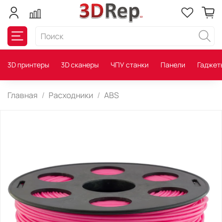
3D принтеры
3D сканеры
ЧПУ станки
Панели
Гаджет
Главная
Расходники
ABS