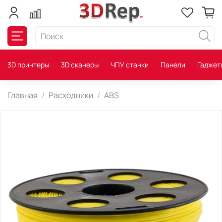
3D принтеры
3D сканеры
ЧПУ станки
Панели
Гаджет
Главная
Расходники
ABS