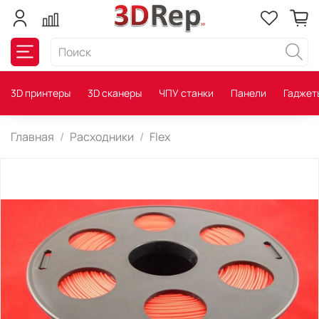
3D принтеры
3D сканеры
ЧПУ станки
Панели
Гаджет
Главная
Расходники
Flex