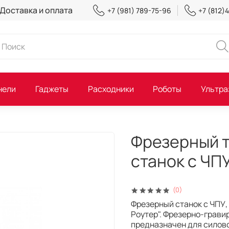
Доставка и оплата
+7 (981) 789-75-96
+7 (812)
нели
Гаджеты
Расходники
Роботы
Ультра
Фрезерный т
станок с ЧП
(0)
Фрезерный станок с ЧПУ,
Роутер". Фрезерно-грави
предназначен для силово