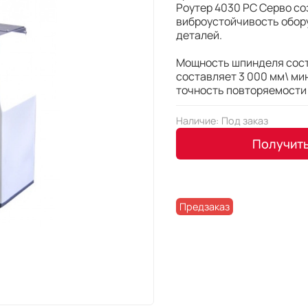
Роутер 4030 PC Серво со
виброустойчивость обор
деталей.
Мощность шпинделя сост
составляет 3 000 мм\ мин
точность повторяемости д
Наличие:
Под заказ
Получит
Предзаказ