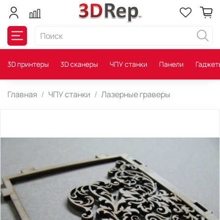
3D принтеры
3D сканеры
ЧПУ станки
Панели
Гаджет
Главная
ЧПУ станки
Лазерные граверы