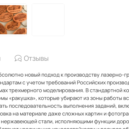
и
Отзывы
абсолютно новый подход к производству лазерно-
ндартам с учетом требований Российских произво
ах трехмерного моделирования. В стандартной ко
ы «ракушка», которые убирают из зоны работы вс
ать последовательность выполнения заданий, вк
овка на материале даже сложных картин и фотогр
 нержавеющей стали, исполняющими функции доро
бствует увеличению износостойкости и ресурса о