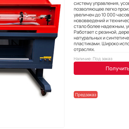
систему управления, ус
позволяющее легко произ
увеличен до 10 000 часо
нововведений и техниче
стало более надежным, у
Работает с резиной, дер
натуральных и синтетиче
пластиками. Широко исп
отраслях.
Наличие:
Под заказ
Получит
Предзаказ