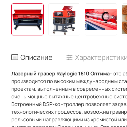
Описание
Характеристик
Лазерный гравер Raylogic 1610 Оптима
- это 
производится по высоким международным ста
проектам, выполненным в современных систем
очень мощные вытяжные центробежные систем
Встроенный DSP-контроллер позволяет задав
технологических процессов, возможна гравир
рельсовыми направляющими из хромистой или
с использованием Селенида цинка. Это спосо