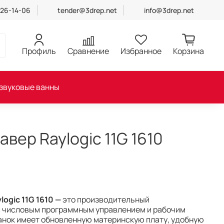
426-14-06
tender@3drep.net
info@3drep.net
Профиль
Сравнение
Избранное
Корзина
звуковые ванны
вер Raylogic 11G 1610
logic 11G 1610 —
это производительный
с числовым программным управлением и рабочим
танок имеет обновленную материнскую плату, удобную