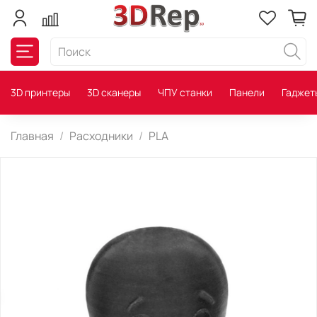
3D принтеры
3D сканеры
ЧПУ станки
Панели
Гаджет
Главная
Расходники
PLA