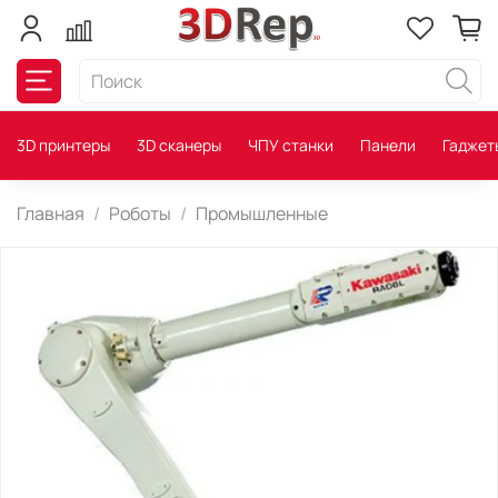
3D принтеры
3D сканеры
ЧПУ станки
Панели
Гаджет
Главная
Роботы
Промышленные