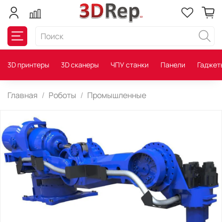
3D принтеры
3D сканеры
ЧПУ станки
Панели
Гаджет
Главная
Роботы
Промышленные