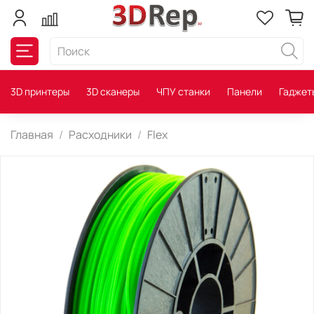
3D принтеры
3D сканеры
ЧПУ станки
Панели
Гаджет
Главная
Расходники
Flex