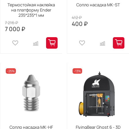
Термостойкая наклейка
Сопло насадка MK-ST
на платформу Ender
235*235*1 мм
412 ₽
7 216 ₽
400 ₽
7 000 ₽
-25%
-13%
Сопло насадка MK-HF
FlyingBear Ghost 6 - 3D