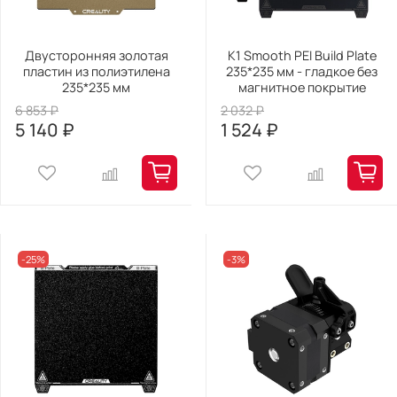
Двусторонняя золотая
K1 Smooth PEI Build Plate
пластин из полиэтилена
235*235 мм - гладкое без
235*235 мм
магнитное покрытие
6 853 ₽
2 032 ₽
5 140 ₽
1 524 ₽
-25%
-3%