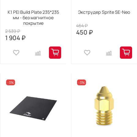
K1 PEI Build Plate 235*235
Экструдер Sprite SE-Neo
мм - без магнитное
покрытие
464 ₽
2 539 ₽
450 ₽
1 904 ₽
-3%
-3%